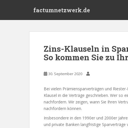
S
factumnetzwerk.de
k
i
p
t
o
m
Zins-Klauseln in Spa
a
So kommen Sie zu Ih
i
n
c
30. September 2020
o
n
t
Bei vielen Prämiensparverträgen und Riester
e
Klausel in die Verträge geschrieben. Wer so e
n
nachfordern. Wir zeigen, wann Sie Ihren Vertr
t
nachfordern können.
Insbesondere in den 1990er und 2000er Jahre
und private Banken langfristige Sparverträge v