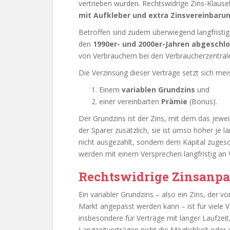
vertrieben wurden. Rechtswidrige Zins-Klaus
mit Aufkleber und extra Zinsvereinbaru
Betroffen sind zudem überwiegend langfristige
den
1990er- und 2000er-Jahren abgeschl
von Verbrauchern bei den Verbraucherzentra
Die Verzinsung dieser Verträge setzt sich m
Einem
variablen Grundzins
und
einer vereinbarten
Prämie
(Bonus).
Der Grundzins ist der Zins, mit dem das jeweil
der Sparer zusätzlich, sie ist umso höher je l
nicht ausgezahlt, sondern dem Kapital zugesch
werden mit einem Versprechen langfristig an
Rechtswidrige Zinsanpa
Ein variabler Grundzins – also ein Zins, der 
Markt angepasst werden kann – ist für viele V
insbesondere für Verträge mit langer Laufzeit
Langzeitverträgen nicht die Möglichkeit oder es