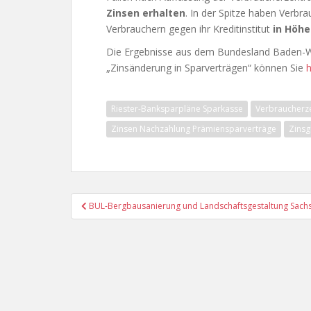
Zinsen erhalten
. In der Spitze haben Verb
Verbrauchern gegen ihr Kreditinstitut
in Höhe
Die Ergebnisse aus dem Bundesland Baden-Wü
„Zinsänderung in Sparverträgen“ können Sie
h
Riester-Banksparpläne Sparkasse
Verbraucherz
Zinsen Nachzahlung Prämiensparverträge
Zinsg
Beitragsnavigation
BUL-Bergbausanierung und Landschaftsgestaltung Sach