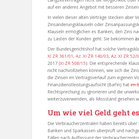
auf ein anderes Angebot mit besseren Zinsen
In vielen dieser alten Verträge stecken aber 
Zinsänderungsklauseln oder Zinsanpassungskl
Klauseln ermöglichen es Banken, den Zins n
zu Lasten der Kunden geht: Sie bekommen
zu
Der Bundesgerichtshof hat solche Vertragsklau
XI ZR 361/01
,
Az. XI ZR 140/03
,
Az. XI ZR 52/
2017 (
XI ZR 508/15
): Die entsprechende Klaus
nicht nachvollziehen können, wie sich die Zin
die Zinsen im Vertragsverlauf zum eigenen Vor
Finanzdienstleistungsaufsicht (BaFin) hat
im 
Rechtsprechung zu ignorieren und die unwi
weiterzuverwenden, als Missstand gesehen wir
Um wie viel Geld geht e
Die Verbraucherzentralen haben bereits über 
Banken und Sparkassen überprüft und nachge
Fällen nach Auffassung der Verbraucherzentr