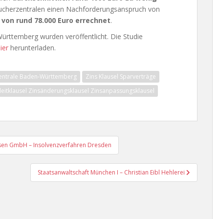
raucherzentralen einen Nachforderungsanspruch von
 von rund 78.000 Euro errechnet
.
rttemberg wurden veröffentlicht. Die Studie
ier
herunterladen.
entrale Baden-Württemberg
Zins Klausel Sparverträge
leitklausel Zinsänderungsklausel Zinsanpassungsklausel
sen GmbH – Insolvenzverfahren Dresden
Staatsanwaltschaft München I – Christian Eibl Hehlerei