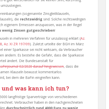
 umzusteigen.
Vereinbarungen (sogenannte Zinsgleitklauseln,
auseln), die
rechtswidrig
sind. Solche rechtswidrigen
ach eigenem Ermessen anzupassen, was in der Regel
 wenig Zinsen gutgeschrieben
!
seln in mehreren Verfahren für unzulässig erklärt (
Az.
08
,
Az. XI ZR 197/09
). Zuletzt urteilte der BGH im März
el einer Sparkasse sei nicht wirksam, da Verbraucher
sen ändern. Es bestehe die Gefahr, dass die Sparkasse
teil ändert. Die Bundesanstalt für
BaFinJournal 02/2020 darauf hingewiesen
, dass die
rksamen Klauseln bewusst kommentarlos
d, bei dem die BaFin eingreifen kann.
s und was kann ich tun?
5000 langfristige Sparverträge von verschiedenen
rechnet. Verbraucher haben in den nachgerechneten
alen
durchschnittlich rund 4000 Euro zu wenig