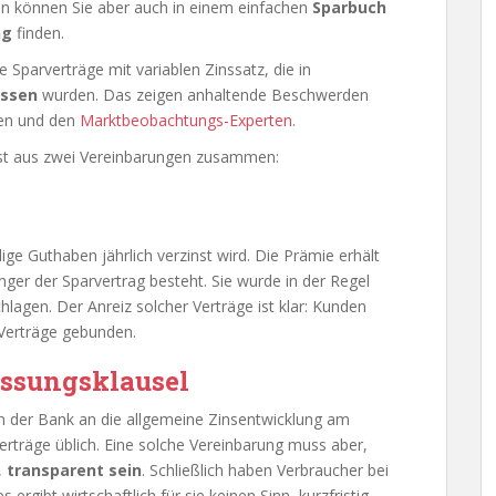
eln können Sie aber auch in einem einfachen
Sparbuch
ng
finden.
 Sparverträge mit variablen Zinssatz, die in
ossen
wurden. Das zeigen anhaltende Beschwerden
len und den
Marktbeobachtungs-Experten
.
eist aus zwei Vereinbarungen zusammen:
ige Guthaben jährlich verzinst wird. Die Prämie erhält
änger der Sparvertrag besteht. Sie wurde in der Regel
lagen. Der Anreiz solcher Verträge ist klar: Kunden
 Verträge gebunden.
ssungsklausel
von der Bank an die allgemeine Zinsentwicklung am
erträge üblich. Eine solche Vereinbarung muss aber,
,
transparent sein
. Schließlich haben Verbraucher bei
 ergibt wirtschaftlich für sie keinen Sinn, kurzfristig