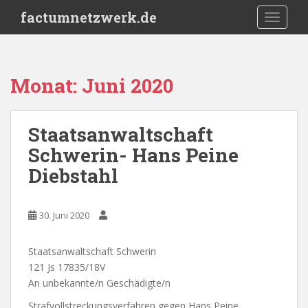
S
factumnetzwerk.de
TOGGLE
k
i
p
t
Monat:
Juni 2020
o
m
a
Staatsanwaltschaft
i
Schwerin- Hans Peine
n
c
Diebstahl
o
n
t
30. Juni 2020
e
n
Staatsanwaltschaft Schwerin
t
121 Js 17835/18V
An unbekannte/n Geschädigte/n
Strafvollstreckungsverfahren gegen Hans Peine