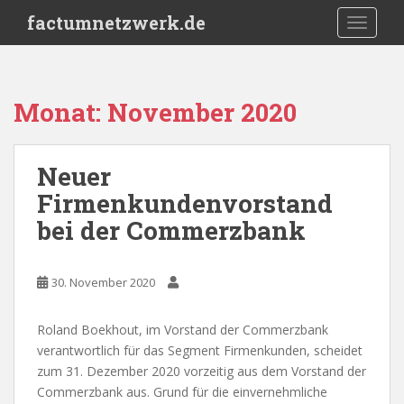
S
factumnetzwerk.de
TOGGLE
k
i
p
t
Monat:
November 2020
o
m
a
Neuer
i
Firmenkundenvorstand
n
c
bei der Commerzbank
o
n
t
30. November 2020
e
n
Roland Boekhout, im Vorstand der Commerzbank
t
verantwortlich für das Segment Firmenkunden, scheidet
zum 31. Dezember 2020 vorzeitig aus dem Vorstand der
Commerzbank aus. Grund für die einvernehmliche