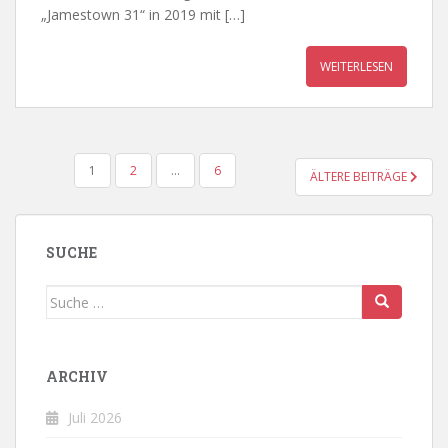
„Jamestown 31“ in 2019 mit […]
WEITERLESEN
BEITRAGSNAVIGATION
1
2
…
6
ÄLTERE BEITRÄGE
SUCHE
Suche
nach:
ARCHIV
Juli 2026