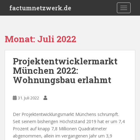
S
factumnetzwerk.de
TOGGLE
k
i
p
t
Monat:
Juli 2022
o
m
a
Projektentwicklermarkt
i
München 2022:
n
c
Wohnungsbau erlahmt
o
n
t
31. Juli 2022
e
n
Der Projektentwicklungsmarkt Münchens schrumpft.
t
Seit seinem bisherigen Höchststand 2019 hat er um 7,4
Prozent auf knapp 7,8 Millionen Quadratmeter
abgenommen, allein im vergangenen Jahr um 3,9