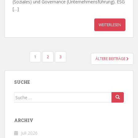
(Soziales) und Governance (Unternehmensführung). ESG
[…]
WEITERLESEN
BEITRAGSNAVIGATION
1
2
3
ÄLTERE BEITRÄGE
SUCHE
Suche
nach:
ARCHIV
Juli 2026