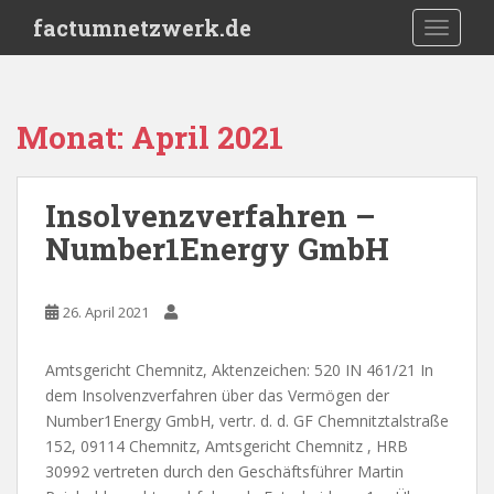
S
factumnetzwerk.de
TOGGLE
k
i
p
t
Monat:
April 2021
o
m
a
Insolvenzverfahren –
i
Number1Energy GmbH
n
c
o
26. April 2021
n
t
e
Amtsgericht Chemnitz, Aktenzeichen: 520 IN 461/21 In
n
dem Insolvenzverfahren über das Vermögen der
t
Number1Energy GmbH, vertr. d. d. GF Chemnitztalstraße
152, 09114 Chemnitz, Amtsgericht Chemnitz , HRB
30992 vertreten durch den Geschäftsführer Martin