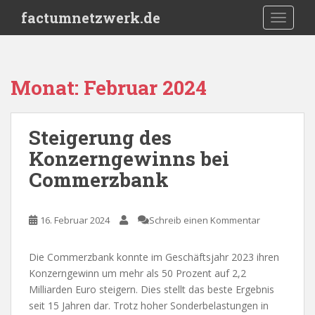
S
factumnetzwerk.de
TOGGLE
k
i
p
t
Monat:
Februar 2024
o
m
a
Steigerung des
i
Konzerngewinns bei
n
c
Commerzbank
o
n
t
16. Februar 2024
Schreib einen Kommentar
e
n
Die Commerzbank konnte im Geschäftsjahr 2023 ihren
t
Konzerngewinn um mehr als 50 Prozent auf 2,2
Milliarden Euro steigern. Dies stellt das beste Ergebnis
seit 15 Jahren dar. Trotz hoher Sonderbelastungen in