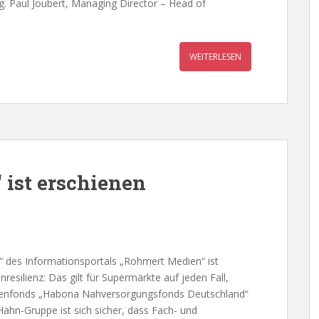
ig. Paul Joubert, Managing Director – Head of
WEITERLESEN
 ist erschienen
“ des Informationsportals „Rohmert Medien“ ist
esilienz: Das gilt für Supermärkte auf jeden Fall,
lienfonds „Habona Nahversorgungsfonds Deutschland“
Hahn-Gruppe ist sich sicher, dass Fach- und