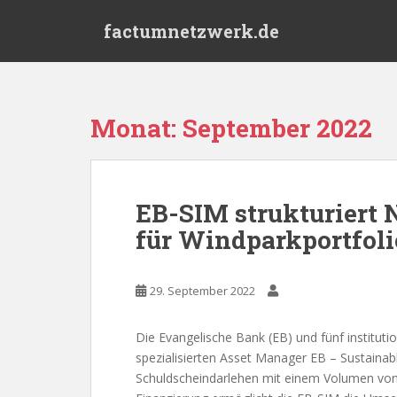
S
factumnetzwerk.de
k
i
p
t
o
Monat:
September 2022
m
a
i
n
EB-SIM strukturiert
c
für Windparkportfoli
o
n
t
29. September 2022
e
n
t
Die Evangelische Bank (EB) und fünf instituti
spezialisierten Asset Manager EB – Sustaina
Schuldscheindarlehen mit einem Volumen von 