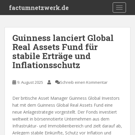
S
factumnetzwerk.de
TOGGLE
k
i
p
t
Guinness lanciert Global
o
Real Assets Fund für
m
a
stabile Erträge und
i
Inflationsschutz
n
c
o
9. August 2025
Schreib einen Kommentar
n
t
Der britische Asset Manager Guinness Global Investors
e
hat mit dem Guinness Global Real Assets Fund eine
n
neue Anlagestrategie vorgestellt. Der Fonds investiert
t
weltweit in börsennotierte Unternehmen aus dem
Infrastruktur- und Immobilienbereich und zielt darauf ab,
Anlegern stabile Einkünfte, Schutz vor Inflation und