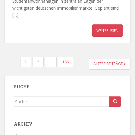
Studentenwohnanlagen in zentralen Lagen der
wichtigsten deutschen Immobilienmärkte. Geplant sind
[…]
WEITERLESEN
BEITRAGSNAVIGATION
1
2
…
186
ÄLTERE BEITRÄGE
SUCHE
Suche
nach:
ARCHIV