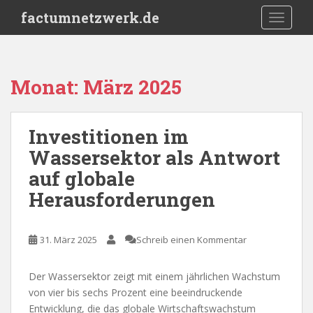
S
factumnetzwerk.de
TOGGLE
k
i
p
t
Monat:
März 2025
o
m
a
Investitionen im
i
Wassersektor als Antwort
n
c
auf globale
o
Herausforderungen
n
t
e
31. März 2025
Schreib einen Kommentar
n
t
Der Wassersektor zeigt mit einem jährlichen Wachstum
von vier bis sechs Prozent eine beeindruckende
Entwicklung, die das globale Wirtschaftswachstum