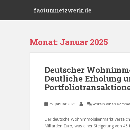
S
factumnetzwerk.de
k
i
p
t
o
Monat:
Januar 2025
m
a
i
n
Deutscher Wohnimmo
c
Deutliche Erholung u
o
n
Portfoliotransaktion
t
e
n
25. Januar 2025
Schreib einen Komme
t
Der deutsche Wohnimmobilienmarkt verzeich
Milliarden Euro, was einer Steigerung von 45