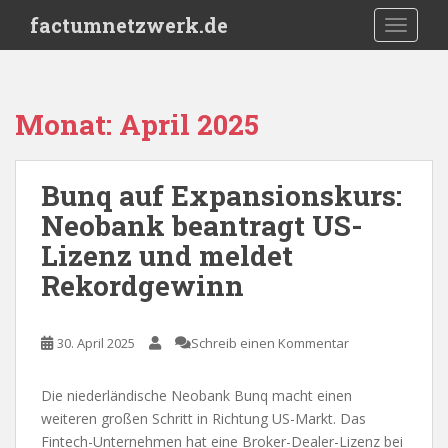
S
factumnetzwerk.de
TOGGLE
k
i
p
t
Monat:
April 2025
o
m
a
Bunq auf Expansionskurs:
i
Neobank beantragt US-
n
c
Lizenz und meldet
o
Rekordgewinn
n
t
e
30. April 2025
Schreib einen Kommentar
n
t
Die niederländische Neobank Bunq macht einen
weiteren großen Schritt in Richtung US-Markt. Das
Fintech-Unternehmen hat eine Broker-Dealer-Lizenz bei