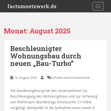
S
factumnetzwerk.de
TOGGLE
k
i
p
t
Monat:
August 2025
o
m
a
Beschleunigter
i
Wohnungsbau durch
n
c
neuen „Bau-Turbo“
o
n
t
14. August 2025
Schreib einen Kommentar
e
n
Die Bundesregierung hat den Gesetzentwurf zur
t
Beschleunigung des Wohnungsbaus und zur Sicherung
von Wohnraum (Bundestags-Drucksache 21/1084)
vorgelegt. Kernpunkt ist die Aufnahme eines neuen §