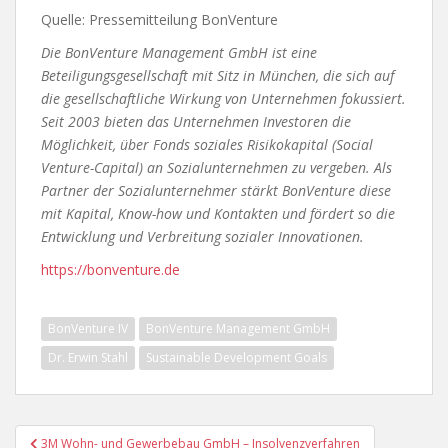
Quelle: Pressemitteilung BonVenture
Die BonVenture Management GmbH ist eine
Beteiligungsgesellschaft mit Sitz in München, die sich auf
die gesellschaftliche Wirkung von Unternehmen fokussiert.
Seit 2003 bieten das Unternehmen Investoren die
Möglichkeit, über Fonds soziales Risikokapital (Social
Venture-Capital) an Sozialunternehmen zu vergeben. Als
Partner der Sozialunternehmer stärkt BonVenture diese
mit Kapital, Know-how und Kontakten und fördert so die
Entwicklung und Verbreitung sozialer Innovationen.
https://bonventure.de
BonVenture IV
BonVenture Management GmbH
Dr. Erwin Stahl
Sustainable Development Goals
Beitragsnavigation
3M Wohn- und Gewerbebau GmbH – Insolvenzverfahren