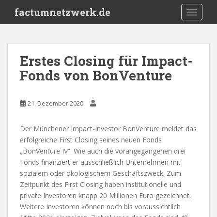
S
factumnetzwerk.de
TOGGLE
k
i
p
t
Erstes Closing für Impact-
o
Fonds von BonVenture
m
a
i
21. Dezember 2020
n
c
o
Der Münchener Impact-Investor BonVenture meldet das
n
erfolgreiche First Closing seines neuen Fonds
t
„BonVenture IV“. Wie auch die vorangegangenen drei
e
Fonds finanziert er ausschließlich Unternehmen mit
n
sozialem oder ökologischem Geschäftszweck. Zum
t
Zeitpunkt des First Closing haben institutionelle und
private Investoren knapp 20 Millionen Euro gezeichnet.
Weitere Investoren können noch bis voraussichtlich