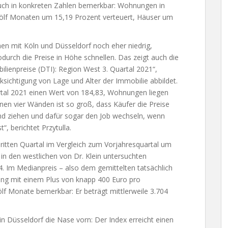
auch in konkreten Zahlen bemerkbar: Wohnungen in
ölf Monaten um 15,19 Prozent verteuert, Häuser um
en mit Köln und Düsseldorf noch eher niedrig,
urch die Preise in Höhe schnellen. Das zeigt auch die
ilienpreise (DTI): Region West 3. Quartal 2021“,
ksichtigung von Lage und Alter der Immobilie abbildet.
rtal 2021 einen Wert von 184,83, Wohnungen liegen
en vier Wänden ist so groß, dass Käufer die Preise
nd ziehen und dafür sogar den Job wechseln, wenn
“, berichtet Przytulla.
ritten Quartal im Vergleich zum Vorjahresquartal um
 in den westlichen von Dr. Klein untersuchten
4. Im Medianpreis – also dem gemittelten tatsächlich
rung mit einem Plus von knapp 400 Euro pro
f Monate bemerkbar: Er beträgt mittlerweile 3.704
n Düsseldorf die Nase vorn: Der Index erreicht einen