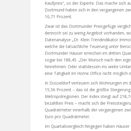
Kaufpreis“, so der Experte. Das mache sich 
Dortmund haben sich in den vergangenen zw
10,71 Prozent.
Zwar ist das Dortmunder Preisgefüge verglich
dennoch sei zu wenig Angebot vorhanden, wod
Datenanalyse „Dr. Klein Trendindikator Immob
welche die tatsächliche Teuerung unter Berüc
Dortmunder Häuser erreichen im dritten Qua
sogar bei 188,45. „Der Wunsch nach den eigen
hinnehmen. Oder stattdessen ins weite Umla
eine Tätigkeit im Home Office nicht möglich ist
In Düsseldorf verteuern sich Wohnungen im d
15,56 Prozent – das ist die größte Steigerung
Metropolregionen. Der Index steigt auf 218,7
bezahlten Preis – macht sich die Preissteige
Quadratmeter innerhalb der vergangenen zwöl
Euro pro Quadratmeter.
Im Quartalsvergleich hingegen haben Häuser i