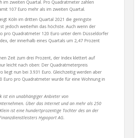
h im zweiten Quartal. Pro Quadratmeter zahlen
amit 107 Euro mehr als im zweiten Quartal.
gt Köln im dritten Quartal 2021 die geringste
ist jedoch weiterhin das höchste. Auch wenn der
uro pro Quadratmeter 120 Euro unter dem Düsseldorfer
Index, der innerhalb eines Quartals um 2,47 Prozent
en Zeit zum drei Prozent, der Index klettert auf
nur leicht nach oben: Der Quadratmeterpreis
o liegt nun bei 3.931 Euro. Gleichzeitig werden aber
000 Euro pro Quadratmeter wurde für eine Wohnung in
ck ist ein unabhängiger Anbieter von
Unternehmen. Über das Internet und an mehr als 250
Klein ist eine hundertprozentige Tochter des an der
 Finanzdienstleisters Hypoport AG.