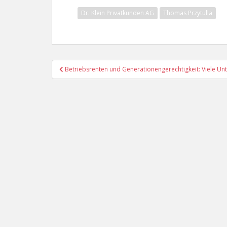
Dr. Klein Privatkunden AG
Thomas Przytulla
Beitragsnavigation
Betriebsrenten und Generationengerechtigkeit: Viele Un