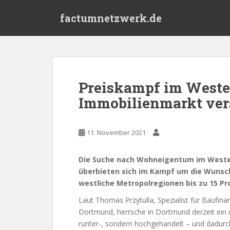
S
factumnetzwerk.de
k
i
p
t
o
m
Preiskampf im Weste
a
Immobilienmarkt vers
i
n
c
11. November 2021
o
n
t
Die Suche nach Wohneigentum im Westen 
e
überbieten sich im Kampf um die Wunsch
n
westliche Metropolregionen bis zu 15 Pr
t
Laut Thomas Przytulla, Spezialist für Baufina
Dortmund, herrsche in Dortmund derzeit ein r
runter-, sondern hochgehandelt – und dadur