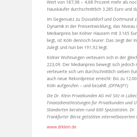
Wert von 187,98 – 4,68 Prozent mehr als noc
Hauskäufer durchschnittlich 3.285 Euro und d
Im Gegensatz zu Düsseldorf und Dortmund zei
Dynamik in der Preisentwicklung, das Niveau 
Medianpreis bei Kölner Häusern mit 3.165 E
liegt, ist Köln dennoch teurer: Das zeigt der 
zulegt und nun bei 191,92 liegt.
Kölner Wohnungen verteuern sich in der gleich
223,09. Der Medianpreis bewegt sich jedoch 
verteuerte sich um durchschnittlich sieben Eur
auch neue Rekordpreise erreicht: Bis zu 12.
Köln aufgerufen – und bezahlt.
(DFPA/JF1)
Die Dr. Klein Privatkunden AG mit Sitz in Lübe
Finanzdienstleistungen für Privatkunden und 
Standorten beraten rund 600 Spezialisten. Dr. 
Frankfurter Börse gelisteten internetbasierten
www.drklein.de