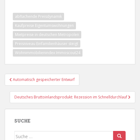
abflachende Preisdynamik
Kaufpreise Eigentumswohnungen
Mietpreise in deutschen Metropolen
Preisniveau Einfamilienhäuser steigt
Wohnimmobilienindex Immoscout24
Beitragsnavigation
Automatisch gespeicherter Entwurf
Deutsches Bruttoinlandsprodukt: Rezession im Schnelldurchlauf
SUCHE
Suche