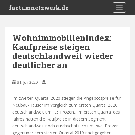
S
factumnetzwerk.de
TOGGLE
k
i
p
t
Wohnimmobilienindex:
o
Kaufpreise steigen
m
a
deutschlandweit wieder
i
deutlicher an
n
c
o
31. Juli 2020
n
t
Im zweiten Quartal 2020 stiegen die Angebotspreise für
e
Neubau-Häuser im Vergleich zum ersten Quartal 2020
n
deutschlandweit um 1,5 Prozent. Im ersten Quartal des
t
Jahres hatten die Kaufpreise in diesem Segment
deutschlandweit noch durchschnittlich um zwei Prozent
gegenüber dem vierten Quartal 2019 nachgegeben.