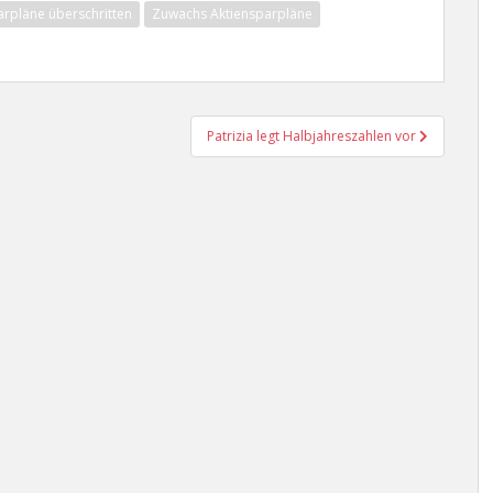
rpläne überschritten
Zuwachs Aktiensparpläne
Patrizia legt Halbjahreszahlen vor