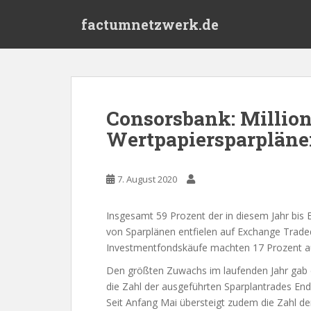
S
factumnetzwerk.de
k
i
p
t
o
m
Consorsbank: Millio
a
Wertpapiersparpläne
i
n
c
7. August 2020
o
n
t
Insgesamt 59 Prozent der in diesem Jahr bis
e
von Sparplänen entfielen auf Exchange Trade
n
Investmentfondskäufe machten 17 Prozent aus
t
Den größten Zuwachs im laufenden Jahr gab e
die Zahl der ausgeführten Sparplantrades Ende
Seit Anfang Mai übersteigt zudem die Zahl de