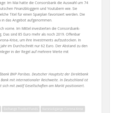
frage: Im Mai hatte die Consorsbank die Auswahl um 74
eutschen Finanzbloggern und Youtubern wie. Sie
lche Titel für einen Sparplan favorisiert werden. Die
n in das Angebot aufgenommen.
h vorne. Im Mittel investierten die Consorsbank-
g. Das sind 85 Euro mehr als noch 2019. Offenbar
rona-Krise, um ihre Investments aufzustocken. In
 Jahr im Durchschnitt nur 62 Euro. Der Abstand zu den
Anleger in der Regel auf mehrere Werte mit
oßbank BNP Paribas. Deutscher Hauptsitz der Direktbank
 Bank mit internationaler Reichweite. In Deutschland ist
 sich mit zwölf Gesellschaften am Markt positioniert.
Exchange Traded Funds
Kursrückgänge Corona-Krise