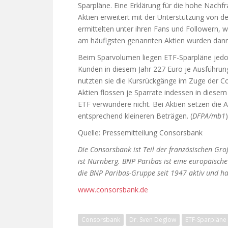
Sparpläne. Eine Erklärung für die hohe Nach
Aktien erweitert mit der Unterstützung von d
ermittelten unter ihren Fans und Followern, we
am häufigsten genannten Aktien wurden dan
Beim Sparvolumen liegen ETF-Sparpläne jedoc
Kunden in diesem Jahr 227 Euro je Ausführun
nutzten sie die Kursrückgänge im Zuge der Co
Aktien flossen je Sparrate indessen in diesem
ETF verwundere nicht. Bei Aktien setzen die 
entsprechend kleineren Beträgen. (
DFPA/mb1
)
Quelle: Pressemitteilung Consorsbank
Die Consorsbank ist Teil der französischen Gr
ist Nürnberg. BNP Paribas ist eine europäische
die BNP Paribas-Gruppe seit 1947 aktiv und hat
www.consorsbank.de
Consorsbank
Dr. Sven Deglow
ETF-Sparpläne