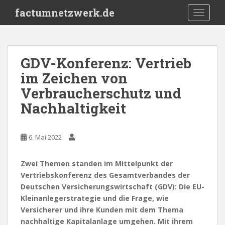
S
factumnetzwerk.de
TOGGLE
k
i
p
t
GDV-Konferenz: Vertrieb
o
im Zeichen von
m
a
Verbraucherschutz und
i
Nachhaltigkeit
n
c
o
6. Mai 2022
n
t
Zwei Themen standen im Mittelpunkt der
e
Vertriebskonferenz des Gesamtverbandes der
n
Deutschen Versicherungswirtschaft (GDV): Die EU-
t
Kleinanlegerstrategie und die Frage, wie
Versicherer und ihre Kunden mit dem Thema
nachhaltige Kapitalanlage umgehen. Mit ihrem