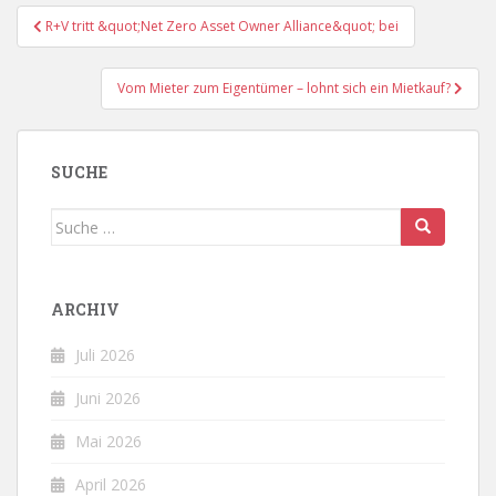
Beitragsnavigation
R+V tritt &quot;Net Zero Asset Owner Alliance&quot; bei
Vom Mieter zum Eigentümer – lohnt sich ein Mietkauf?
SUCHE
Suche
nach:
ARCHIV
Juli 2026
Juni 2026
Mai 2026
April 2026