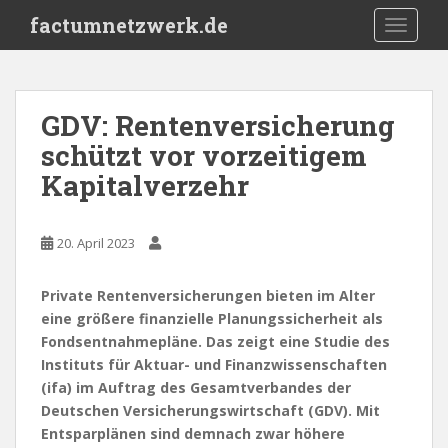
S
factumnetzwerk.de
TOGGLE
k
i
p
t
GDV: Rentenversicherung
o
schützt vor vorzeitigem
m
a
Kapitalverzehr
i
n
c
20. April 2023
o
n
Private Rentenversicherungen bieten im Alter
t
eine größere finanzielle Planungssicherheit als
e
Fondsentnahmepläne. Das zeigt eine Studie des
n
Instituts für Aktuar- und Finanzwissenschaften
t
(ifa) im Auftrag des Gesamtverbandes der
Deutschen Versicherungswirtschaft (GDV). Mit
Entsparplänen sind demnach zwar höhere