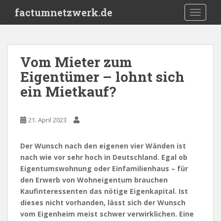
S
factumnetzwerk.de
TOGGLE
k
i
p
t
Vom Mieter zum
o
Eigentümer – lohnt sich
m
a
ein Mietkauf?
i
n
c
21. April 2023
o
n
Der Wunsch nach den eigenen vier Wänden ist
t
nach wie vor sehr hoch in Deutschland. Egal ob
e
Eigentumswohnung oder Einfamilienhaus – für
n
den Erwerb von Wohneigentum brauchen
t
Kaufinteressenten das nötige Eigenkapital. Ist
dieses nicht vorhanden, lässt sich der Wunsch
vom Eigenheim meist schwer verwirklichen. Eine