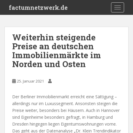
S
factumnetzwerk.de
TOGGLE
k
i
p
t
Weiterhin steigende
o
Preise an deutschen
m
a
Immobilienmärkte im
i
Norden und Osten
n
c
o
25. Januar 2021
n
t
Der Berliner Immobilienmarkt erreicht eine Sättigung –
e
allerdings nur im Luxussegment. Ansonsten steigen die
n
Preise weiter, besonders bei Häusern. Auch in Hannover
t
sind Eigenheime besonders gefragt, in Hamburg und
Dresden hingegen liegen Eigentumswohnungen vorne.
Das geht aus der Datenanalyse „Dr. Klein Trendindikator