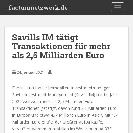
S
factumnetzwerk.de
TOGGLE
k
i
p
t
Savills IM tätigt
o
Transaktionen für mehr
m
a
als 2,5 Milliarden Euro
i
n
c
24. Januar 2021
o
n
Der internationale Immobilien-Investmentmanager
t
Savills Investment Management (Savills IM) hat im Jahr
e
2020 weltweit mehr als 2,5 Milliarden Euro
n
Transaktionen getätigt, davon rund 2,1 Milliarden Euro
t
in Europa und etwa 457 Millionen Euro in Asien. Mit 1,7
Milliarden Euro entfiel der Großteil auf Ankäufe,
veräußert wurden Immobilien im Wert von rund 833