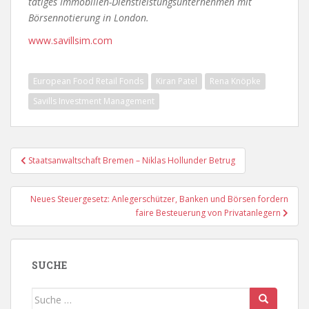
tätiges Immobilien-Dienstleistungsunternehmen mit
Börsennotierung in London.
www.savillsim.com
European Food Retail Fonds
Kiran Patel
Rena Knöpke
Savills Investment Management
Beitragsnavigation
Staatsanwaltschaft Bremen – Niklas Hollunder Betrug
Neues Steuergesetz: Anlegerschützer, Banken und Börsen fordern
faire Besteuerung von Privatanlegern
SUCHE
Suche