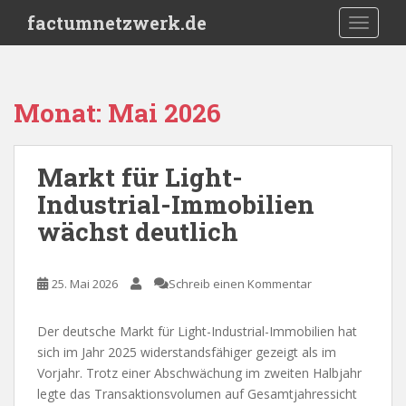
S
factumnetzwerk.de
TOGGLE
k
i
p
t
Monat:
Mai 2026
o
m
a
Markt für Light-
i
Industrial-Immobilien
n
c
wächst deutlich
o
n
t
25. Mai 2026
Schreib einen Kommentar
e
n
Der deutsche Markt für Light-Industrial-Immobilien hat
t
sich im Jahr 2025 widerstandsfähiger gezeigt als im
Vorjahr. Trotz einer Abschwächung im zweiten Halbjahr
legte das Transaktionsvolumen auf Gesamtjahressicht