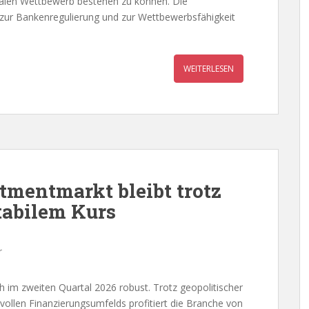
onalen Wettbewerb bestehen zu können. Die
 zur Bankenregulierung und zur Wettbewerbsfähigkeit
WEITERLESEN
tmentmarkt bleibt trotz
tabilem Kurs
r
h im zweiten Quartal 2026 robust. Trotz geopolitischer
vollen Finanzierungsumfelds profitiert die Branche von