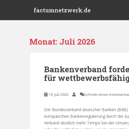
S
factumnetzwerk.de
k
i
p
t
o
Monat:
Juli 2026
m
a
i
n
Bankenverband forde
c
für wettbewerbsfähig
o
n
t
19. Juli 2026
Schreib einen Kommenta
e
n
t
Der Bundesverband deutscher Banken (BdB) 
europäischen Bankenregulierung durch die Eu
Verband deutlich mehr Tempo bei der Umse