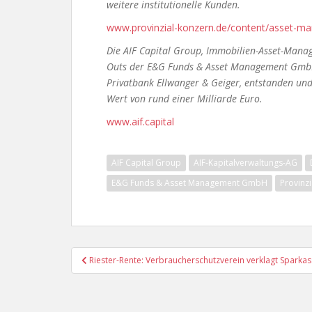
weitere institutionelle Kunden.
www.provinzial-konzern.de/content/asset-m
Die AIF Capital Group, Immobilien-Asset-Mana
Outs der E&G Funds & Asset Management GmbH
Privatbank Ellwanger & Geiger, entstanden un
Wert von rund einer Milliarde Euro.
www.aif.capital
AIF Capital Group
AIF-Kapitalverwaltungs-AG
E&G Funds & Asset Management GmbH
Provinz
Beitragsnavigation
Riester-Rente: Verbraucherschutzverein verklagt Sparka