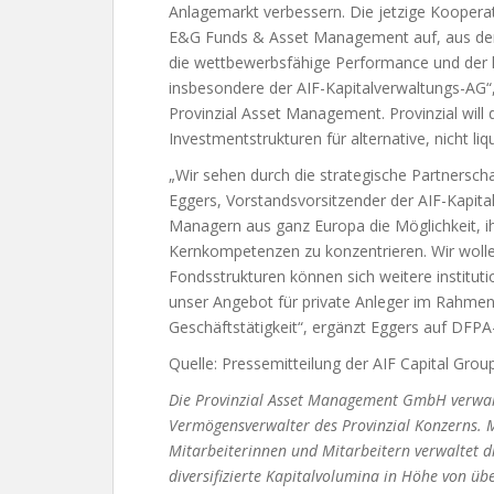
Anlagemarkt verbessern. Die jetzige Koopera
E&G Funds & Asset Management auf, aus der d
die wettbewerbsfähige Performance und der ho
insbesondere der AIF-Kapitalverwaltungs-AG“
Provinzial Asset Management. Provinzial will d
Investmentstrukturen für alternative, nicht li
„Wir sehen durch die strategische Partnersch
Eggers, Vorstandsvorsitzender der AIF-Kapit
Managern aus ganz Europa die Möglichkeit, ih
Kernkompetenzen zu konzentrieren. Wir wollen
Fondsstrukturen können sich weitere institutio
unser Angebot für private Anleger im Rahmen 
Geschäftstätigkeit“, ergänzt Eggers auf DFP
Quelle: Pressemitteilung der AIF Capital Grou
Die Provinzial Asset Management GmbH verwalte
Vermögensverwalter des Provinzial Konzerns. 
Mitarbeiterinnen und Mitarbeitern verwaltet 
diversifizierte Kapitalvolumina in Höhe von üb