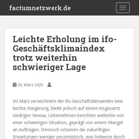
S
factumnetzwerk.de
TOGGLE
k
i
p
t
Leichte Erholung im ifo-
o
Geschäftsklimaindex
m
a
trotz weiterhin
i
schwieriger Lage
n
c
o
26. März 2025
n
t
Im März verzeichnete der ifo-Geschäftsklimaindex eine
e
leichte Steigerung, bleibt jedoch auf einem insgesamt
n
niedrigen Niveau. Unternehmen berichten weiterhin von
t
einer schwierigen Situation, geprägt von einem Mangel
an Aufträgen. Dennoch scheinen die zukünftigen
Erwartungen weniger pessimistisch, was teilweise durch