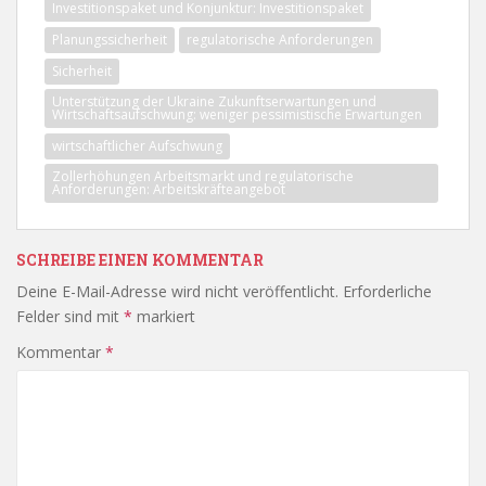
Investitionspaket und Konjunktur: Investitionspaket
Planungssicherheit
regulatorische Anforderungen
Sicherheit
Unterstützung der Ukraine Zukunftserwartungen und
Wirtschaftsaufschwung: weniger pessimistische Erwartungen
wirtschaftlicher Aufschwung
Zollerhöhungen Arbeitsmarkt und regulatorische
Anforderungen: Arbeitskräfteangebot
SCHREIBE EINEN KOMMENTAR
Deine E-Mail-Adresse wird nicht veröffentlicht.
Erforderliche
Felder sind mit
*
markiert
Kommentar
*