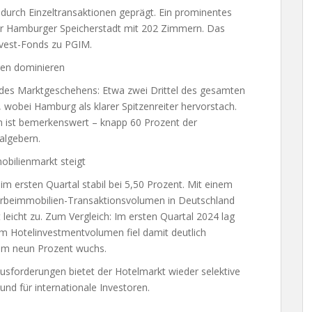
urch Einzeltransaktionen geprägt. Ein prominentes
 der Hamburger Speicherstadt mit 202 Zimmern. Das
vest-Fonds zu PGIM.
ren dominieren
des Marktgeschehens: Etwa zwei Drittel des gesamten
wobei Hamburg als klarer Spitzenreiter hervorstach.
en ist bemerkenswert – knapp 60 Prozent der
algebern.
obilienmarkt steigt
 im ersten Quartal stabil bei 5,50 Prozent. Mit einem
rbeimmobilien-Transaktionsvolumen in Deutschland
 leicht zu. Zum Vergleich: Im ersten Quartal 2024 lag
eim Hotelinvestmentvolumen fiel damit deutlich
 um neun Prozent wuchs.
rausforderungen bietet der Hotelmarkt wieder selektive
nd für internationale Investoren.