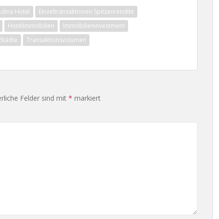
dina Hotel
Einzeltransaktionen Spitzenrendite
Hotelimmobilien
Immobilieninvestment
Städte
Transaktionsvolumen
rliche Felder sind mit
*
markiert