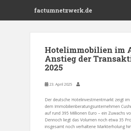
S
factumnetzwerk.de
k
i
p
t
o
m
Hotelimmobilien im A
a
Anstieg der Transakt
i
n
2025
c
o
n
23. April 2025
t
e
Der deutsche Hotelinvestmentmarkt zeigt im 
n
dem Immobilienberatungsunternehmen Cushma
t
auf rund 395 Millionen Euro – ein Zuwachs v
Dennoch liegt das Volumen noch etwa 35 Pro
insgesamt noch verhaltene Markterholung hin