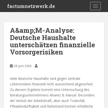
S
factumnetzwerk.de
TOGGLE
k
i
p
t
A&amp;M-Analyse:
o
Deutsche Haushalte
m
a
unterschätzen finanzielle
i
Vorsorgerisiken
n
c
o
28. Juni 2026
n
t
Viele deutsche Haushalte sind gegen zentrale
e
Lebensrisiken finanziell nicht ausreichend abgesichert.
n
Zu diesem Ergebnis kommt eine Untersuchung des
t
Beratungsunternehmens Alvarez & Marsal. Besonders
der Verlust der Arbeitskraft, aber auch Todesfall,
Pflegebedürftigkeit und Ruhestand können erhebliche