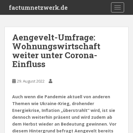
S
factumnetzwerk.de
TOGGLE
k
i
p
t
Aengevelt-Umfrage:
o
Wohnungswirtschaft
m
a
weiter unter Corona-
i
Einfluss
n
c
o
29. August 2022
n
t
Auch wenn die Pandemie aktuell von anderen
e
Themen wie Ukraine-Krieg, drohender
n
Energiekrise, Inflation „überstrahlt“ wird, ist sie
t
dennoch weiterhin präsent und wird zudem ab
dem Herbst wieder an Bedeutung gewinnen. Vor
diesem Hintergrund befragt Aengevelt bereits