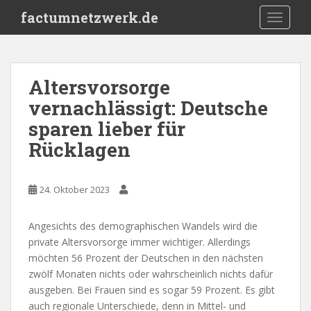
S
factumnetzwerk.de
TOGGLE
k
i
p
t
Altersvorsorge
o
vernachlässigt: Deutsche
m
a
sparen lieber für
i
Rücklagen
n
c
o
24. Oktober 2023
n
t
Angesichts des demographischen Wandels wird die
e
private Altersvorsorge immer wichtiger. Allerdings
n
möchten 56 Prozent der Deutschen in den nächsten
t
zwölf Monaten nichts oder wahrscheinlich nichts dafür
ausgeben. Bei Frauen sind es sogar 59 Prozent. Es gibt
auch regionale Unterschiede, denn in Mittel- und