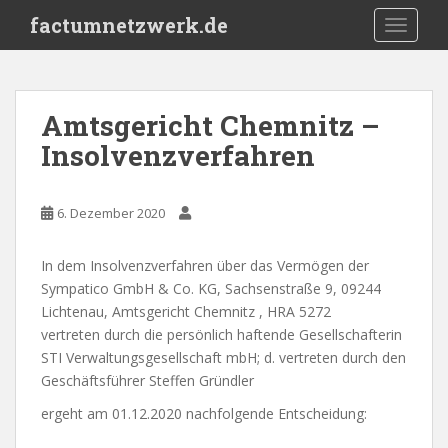
S
factumnetzwerk.de
TOGGLE
k
i
p
t
Amtsgericht Chemnitz –
o
Insolvenzverfahren
m
a
i
6. Dezember 2020
n
c
o
In dem Insolvenzverfahren über das Vermögen der
n
Sympatico GmbH & Co. KG, Sachsenstraße 9, 09244
t
Lichtenau, Amtsgericht Chemnitz , HRA 5272
e
vertreten durch die persönlich haftende Gesellschafterin
n
STI Verwaltungsgesellschaft mbH; d. vertreten durch den
t
Geschäftsführer Steffen Gründler
ergeht am 01.12.2020 nachfolgende Entscheidung: