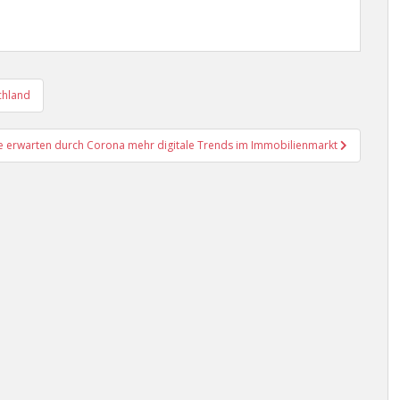
chland
 erwarten durch Corona mehr digitale Trends im Immobilienmarkt