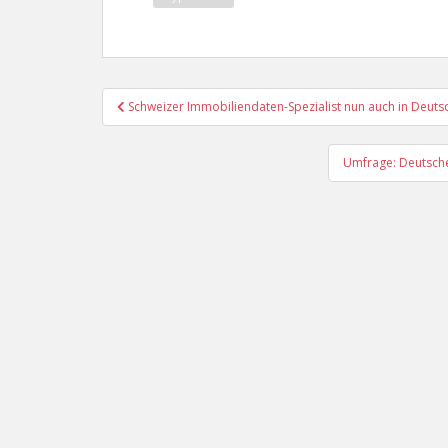
Beitragsnavigation
Schweizer Immobiliendaten-Spezialist nun auch in Deuts
Umfrage: Deutsche