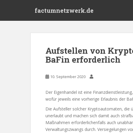
S
factumnetzwerk.de
k
i
p
t
o
m
Aufstellen von Krypt
a
BaFin erforderlich
i
n
c
10. September 2020
o
n
t
Der Eigenhandel ist eine Finanzdienstleistun
e
wofür jeweils eine vorherige Erlaubnis der Ba
n
Die Aufsteller solcher Kryptoautomaten, die ü
t
unerlaubt und machen sich damit auch strafba
Maßnahmen erforderlichenfalls auch unabhä
Verwaltungszwangs durch. Versiegelungen 