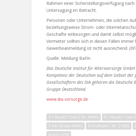
Rahmen einer Sicherstellungsverfügung nach 
Untersagung im Betracht.
Personen oder Unternehmen, die solchen Auf
beziehungsweise Strom- oder Internetanschüss
Geschäfte einbezogen und damit selbst mögl
Vermieter sollten sich in diesen Fällen immer 
Gewerbeanmeldung ist nicht ausreichend.
(DF
Quelle: Meldung BaFin
Das Deutsche Institut für Altersvorsorge GmbH (
Kompetenz der Deutschen auf dem Gebiet der pr
Gesellschaftern des DIA gehören die Deutsche
Gruppe Deutschland.
www.dia-vorsorge.de
§ 1 Absatz 1 Satz 2 Nr. 4 KWG
§ 1 Absatz 1 Satz 2
§ 44c Absatz 4 KWG
§ 54 Absatz 1 Nr. 2 KWG
Krypto-ATM