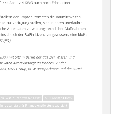
§ 44c Absatz 4 KWG auch nach Erlass einer
stellern der Kryptoautomaten die Räumlichkeiten
e zur Verfügung stellen, sind in deren unerlaubte
iche Adressaten verwaltungsrechtlicher Maßnahmen.
hinsichtlich der BaFin-Lizenz vergewissern, eine bloße
PA/JF1)
DIA) mit Sitz in Berlin hat das Ziel, Wissen und
ivaten Altersvorsorge zu fördern. Zu den
 Bank, DWS Group, BHW Bausparkasse und die Zurich
 Nr. 4 lit. c Kreditwesengeset
§ 32 Absatz 1 KWG
Bundesanstalt für Finanzdienstleistungsaufsicht