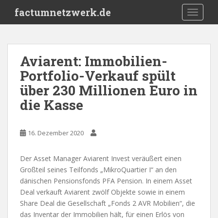
S
factumnetzwerk.de
TOGGLE
k
i
p
t
Aviarent: Immobilien-
o
Portfolio-Verkauf spült
m
a
über 230 Millionen Euro in
i
die Kasse
n
c
o
16. Dezember 2020
n
t
Der Asset Manager Aviarent Invest veräußert einen
e
Großteil seines Teilfonds „MikroQuartier I“ an den
n
dänischen Pensionsfonds PFA Pension. In einem Asset
t
Deal verkauft Aviarent zwölf Objekte sowie in einem
Share Deal die Gesellschaft „Fonds 2 AVR Mobilien“, die
das Inventar der Immobilien hält, für einen Erlös von