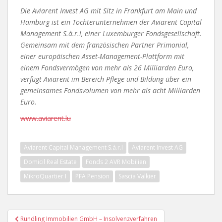
Die Aviarent Invest AG mit Sitz in Frankfurt am Main und
Hamburg ist ein Tochterunternehmen der Aviarent Capital
Management S.à.r.l, einer Luxemburger Fondsgesellschaft.
Gemeinsam mit dem französischen Partner Primonial,
einer europäischen Asset-Management-Plattform mit
einem Fondsvermögen von mehr als 26 Milliarden Euro,
verfügt Aviarent im Bereich Pflege und Bildung über ein
gemeinsames Fondsvolumen von mehr als acht Milliarden
Euro.
www.aviarent.lu
Aviarent Capital Management S.à.r.l
Aviarent Invest AG
Domicil Real Estate
Fonds 2 AVR Mobilien
MikroQuartier I
PFA Pension
Sascia Valkier
Beitragsnavigation
Rundling Immobilien GmbH – Insolvenzverfahren