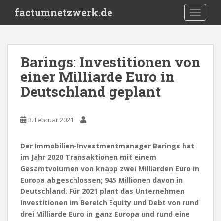
S
factumnetzwerk.de
TOGGLE
k
i
p
t
Barings: Investitionen von
o
einer Milliarde Euro in
m
a
Deutschland geplant
i
n
c
3. Februar 2021
o
n
Der Immobilien-Investmentmanager Barings hat
t
im Jahr 2020 Transaktionen mit einem
e
Gesamtvolumen von knapp zwei Milliarden Euro in
n
Europa abgeschlossen; 945 Millionen davon in
t
Deutschland. Für 2021 plant das Unternehmen
Investitionen im Bereich Equity und Debt von rund
drei Milliarde Euro in ganz Europa und rund eine