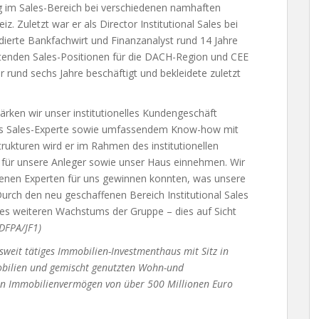
g im Sales-Bereich bei verschiedenen namhaften
 Zuletzt war er als Director Institutional Sales bei
dierte Bankfachwirt und Finanzanalyst rund 14 Jahre
eitenden Sales-Positionen für die DACH-Region und CEE
 rund sechs Jahre beschäftigt und bekleidete zuletzt
ärken wir unser institutionelles Kundengeschäft
 als Sales-Experte sowie umfassendem Know-how mit
ukturen wird er im Rahmen des institutionellen
e für unsere Anleger sowie unser Haus einnehmen. Wir
senen Experten für uns gewinnen konnten, was unsere
rch den neu geschaffenen Bereich Institutional Sales
l des weiteren Wachstums der Gruppe – dies auf Sicht
(DFPA/JF1)
esweit tätiges Immobilien-Investmenthaus mit Sitz in
obilien und gemischt genutzten Wohn-und
in Immobilienvermögen von über 500 Millionen Euro