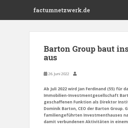
S
factumnetzwerk.de
k
i
p
t
o
m
Barton Group baut ins
a
aus
i
n
c
26. Juni 2022
o
n
t
Ab Juli 2022 wird Jan Ferdinand (55) für 
e
Immobilien-Investmentgesellschaft Bart
n
geschaffenen Funktion als Direktor Insti
t
Dominik Barton, CEO der Barton Group. G
familiengeführten Investmenthauses nati
damit verbundenen Aktivitäten in einem