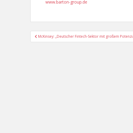
www.barton-group.de
Beitragsnavigation
McKinsey: „Deutscher Fintech-Sektor mit großem Potenzia