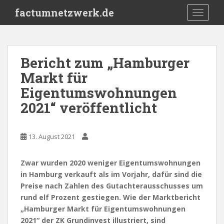
S
factumnetzwerk.de
TOGGLE
k
i
p
t
Bericht zum „Hamburger
o
Markt für
m
a
Eigentumswohnungen
i
2021“ veröffentlicht
n
c
o
13. August 2021
n
t
Zwar wurden 2020 weniger Eigentumswohnungen
e
in Hamburg verkauft als im Vorjahr, dafür sind die
n
Preise nach Zahlen des Gutachterausschusses um
t
rund elf Prozent gestiegen. Wie der Marktbericht
„Hamburger Markt für Eigentumswohnungen
2021“ der ZK Grundinvest illustriert, sind