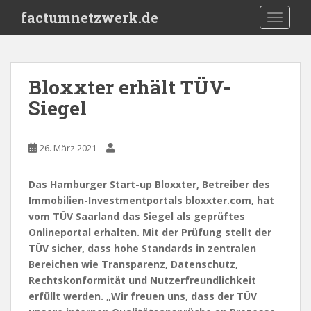
S
factumnetzwerk.de
TOGGLE
k
i
p
t
Bloxxter erhält TÜV-
o
Siegel
m
a
i
26. März 2021
n
c
o
Das Hamburger Start-up Bloxxter, Betreiber des
n
Immobilien-Investmentportals bloxxter.com, hat
t
vom TÜV Saarland das Siegel als geprüftes
e
Onlineportal erhalten. Mit der Prüfung stellt der
n
TÜV sicher, dass hohe Standards in zentralen
t
Bereichen wie Transparenz, Datenschutz,
Rechtskonformität und Nutzerfreundlichkeit
erfüllt werden. „Wir freuen uns, dass der TÜV