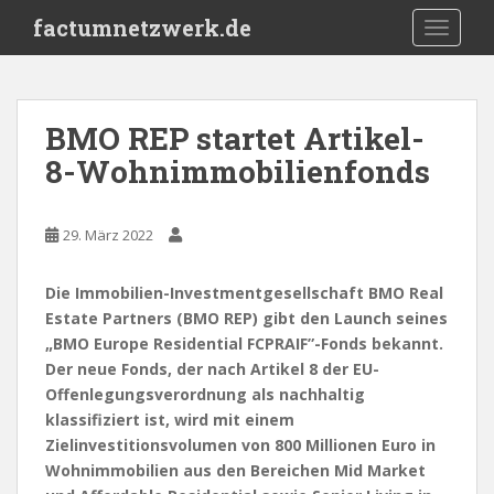
S
factumnetzwerk.de
TOGGLE
k
i
p
t
BMO REP startet Artikel-
o
8-Wohnimmobilienfonds
m
a
i
29. März 2022
n
c
o
Die Immobilien-Investmentgesellschaft BMO Real
n
Estate Partners (BMO REP) gibt den Launch seines
t
„BMO Europe Residential FCPRAIF”-Fonds bekannt.
e
Der neue Fonds, der nach Artikel 8 der EU-
n
Offenlegungsverordnung als nachhaltig
t
klassifiziert ist, wird mit einem
Zielinvestitionsvolumen von 800 Millionen Euro in
Wohnimmobilien aus den Bereichen Mid Market