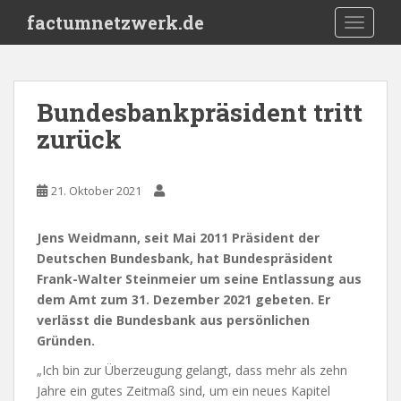
S
factumnetzwerk.de
TOGGLE
k
i
p
t
Bundesbankpräsident tritt
o
zurück
m
a
i
21. Oktober 2021
n
c
o
Jens Weidmann, seit Mai 2011 Präsident der
n
Deutschen Bundesbank, hat Bundespräsident
t
Frank-Walter Steinmeier um seine Entlassung aus
e
dem Amt zum 31. Dezember 2021 gebeten. Er
n
verlässt die Bundesbank aus persönlichen
t
Gründen.
„Ich bin zur Überzeugung gelangt, dass mehr als zehn
Jahre ein gutes Zeitmaß sind, um ein neues Kapitel