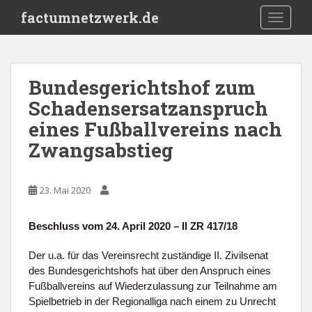
S
factumnetzwerk.de
TOGGLE
k
i
p
t
Bundesgerichtshof zum
o
Schadensersatzanspruch
m
a
eines Fußballvereins nach
i
Zwangsabstieg
n
c
o
23. Mai 2020
n
t
Beschluss vom 24. April 2020 – II ZR 417/18
e
n
Der u.a. für das Vereinsrecht zuständige II. Zivilsenat
t
des Bundesgerichtshofs hat über den Anspruch eines
Fußballvereins auf Wiederzulassung zur Teilnahme am
Spielbetrieb in der Regionalliga nach einem zu Unrecht