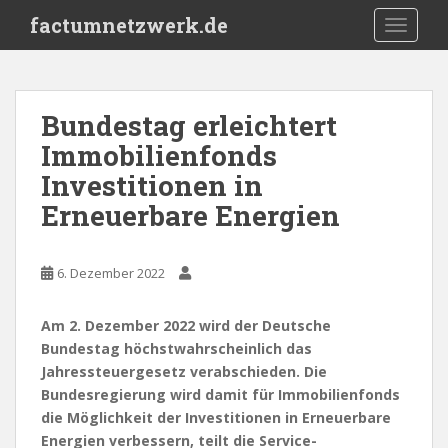
S
factumnetzwerk.de
TOGGLE
k
i
p
t
Bundestag erleichtert
o
Immobilienfonds
m
a
Investitionen in
i
Erneuerbare Energien
n
c
o
6. Dezember 2022
n
t
Am 2. Dezember 2022 wird der Deutsche
e
Bundestag höchstwahrscheinlich das
n
Jahressteuergesetz verabschieden. Die
t
Bundesregierung wird damit für Immobilienfonds
die Möglichkeit der Investitionen in Erneuerbare
Energien verbessern, teilt die Service-