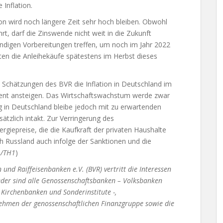
 Inflation.
ion wird noch längere Zeit sehr hoch bleiben. Obwohl
rt, darf die Zinswende nicht weit in die Zukunft
ndigen Vorbereitungen treffen, um noch im Jahr 2022
lten die Anleihekäufe spätestens im Herbst dieses
h Schätzungen des BVR die Inflation in Deutschland im
ozent ansteigen. Das Wirtschaftswachstum werde zwar
g in Deutschland bleibe jedoch mit zu erwartenden
tzlich intakt. Zur Verringerung des
giepreise, die die Kaufkraft der privaten Haushalte
 Russland auch infolge der Sanktionen und die
/TH1
)
nd Raiffeisenbanken e.V. (BVR) vertritt die Interessen
eder sind alle Genossenschaftsbanken – Volksbanken
Kirchenbanken und Sonderinstitute -,
nehmen der genossenschaftlichen Finanzgruppe sowie die