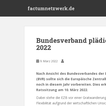
S
factumnetzwerk.de
k
i
p
t
o
m
Bundesverband plädie
a
2022
i
n
c
9. März 2022
o
n
t
Nach Ansicht des Bundesverbandes der 
e
(BVR) sollte sich die Europäische Zentra
n
noch in diesem Jahr vorbereiten. Dies e
t
Ratssitzung am 10. März 2022.
Dabei stehe die EZB vor einer Gratwanderung z
Flexibilität aufgrund der wirtschaftlichen Uns