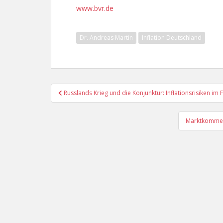
www.bvr.de
Dr. Andreas Martin
Inflation Deutschland
Beitragsnavigation
Russlands Krieg und die Konjunktur: Inflationsrisiken im 
Marktkommenta