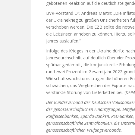
gebotenen Reaktion auf die deutlich steigende
BVR-Vorstand Dr. Andreas Martin: „Die Inflat
der Ukrainekrieg zu großen Unsicherheiten füh
verschoben werden. Die EZB sollte die notwe
die Leitzinsen anheben zu können. Hierzu sol
Jahres auslaufen.“
Infolge des Krieges in der Ukraine dürfte nac
Jahresdurchschnitt auf deutlich über vier Pr
spürbar gedämpft, die konjunkturelle Erholun
rund zwei Prozent im Gesamtjahr 2022 grundsä
Wirtschaftswachstums tragen die höheren Ener
schwächen, das Wegbrechen der Exporte nach
verstärkte Störung von Lieferketten bei. (
DFPA
Der Bundesverband der Deutschen Volksbanken u
der genossenschaftlichen Finanzgruppe. Mitgli
Raiffeisenbanken, Sparda-Banken, PSD-Banken, 
genossenschaftliche Zentralbanken, die Unter
genossenschaftlichen Prüfungsverbände.