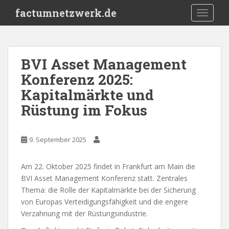
S
factumnetzwerk.de
TOGGLE
k
i
p
t
BVI Asset Management
o
Konferenz 2025:
m
a
Kapitalmärkte und
i
Rüstung im Fokus
n
c
o
9. September 2025
n
t
Am 22. Oktober 2025 findet in Frankfurt am Main die
e
BVI Asset Management Konferenz statt. Zentrales
n
Thema: die Rolle der Kapitalmärkte bei der Sicherung
t
von Europas Verteidigungsfähigkeit und die engere
Verzahnung mit der Rüstungsindustrie.