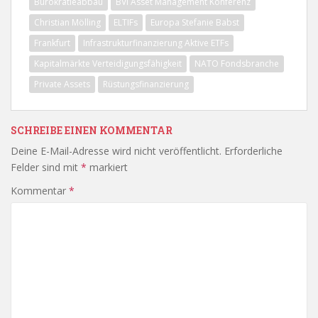
Bürokratieabbau
BVI Asset Management Konferenz
Christian Mölling
ELTIFs
Europa Stefanie Babst
Frankfurt
Infrastrukturfinanzierung Aktive ETFs
Kapitalmärkte Verteidigungsfähigkeit
NATO Fondsbranche
Private Assets
Rüstungsfinanzierung
SCHREIBE EINEN KOMMENTAR
Deine E-Mail-Adresse wird nicht veröffentlicht.
Erforderliche
Felder sind mit
*
markiert
Kommentar
*