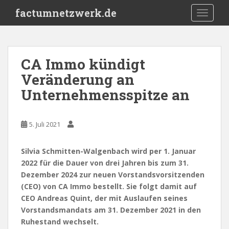
S
factumnetzwerk.de
TOGGLE
k
i
p
t
CA Immo kündigt
o
Veränderung an
m
a
Unternehmensspitze an
i
n
c
5. Juli 2021
o
n
Silvia Schmitten-Walgenbach wird per 1. Januar
t
2022 für die Dauer von drei Jahren bis zum 31.
e
Dezember 2024 zur neuen Vorstandsvorsitzenden
n
(CEO) von CA Immo bestellt. Sie folgt damit auf
t
CEO Andreas Quint, der mit Auslaufen seines
Vorstandsmandats am 31. Dezember 2021 in den
Ruhestand wechselt.