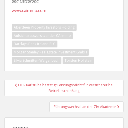
und Osteuropa.
www.caimmo.com
Aberdeen Property Investors Holding
Aufsichtsratsvorsitzender CA Immo
Barclays Bank Ireland PLC
Morgan Stanley Real Estate Investment GmbH
Silvia Schmitten-Walgenbach
Torsten Hollstein
Beitragsnavigation
OLG Karlsruhe bestätigt Leistungspflicht für Versicherer bei
Betriebsschließung
Führungswechsel an der ZIA Akademie