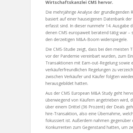
Wirtschaftskanzlei CMS hervor.
Die mehrjährige Analyse der grundlegenden R
basiert auf einer hauseigenen Datenbank der 
erfasst sind. In dieser nunmehr 14. Ausgabe
denen CMS europaweit beratend tätig war – so
den derzeitigen M&A-Boom widerspiegele.
Die CMS-Studie zeigt, dass bei den meisten T
vor der Pandemie vereinbart wurden, zum Ein
Transaktionen mit Earn-out-Regelung sowie 
verkäuferfreundlichen Regelungen zu verzeich
zwischen Verkäufer und Käufer folgten wiede
herausgebildet hatten.
Aus der CMS European M&A Study geht hervo
überwiegend von Käufern angetrieben wird, di
über einem Drittel (36 Prozent) der Deals g
hire-Transaktion, also eine Übernahme, welche
fokussiert ist. Außerdem nahmen gegenüber d
Konkurrenten zum Gegenstand hatten, um zeh