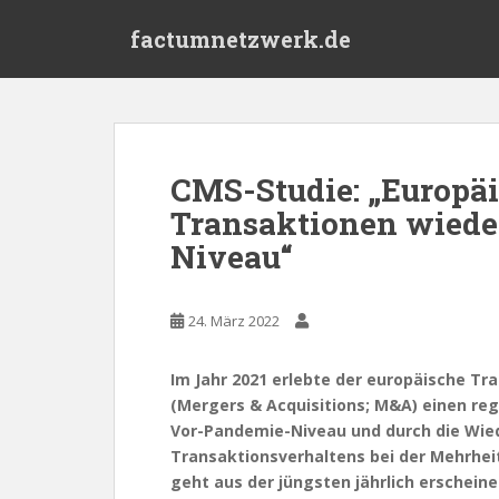
S
factumnetzwerk.de
k
i
p
t
o
m
CMS-Studie: „Europä
a
Transaktionen wiede
i
n
Niveau“
c
o
n
24. März 2022
t
e
Im Jahr 2021 erlebte der europäische T
n
(Mergers & Acquisitions; M&A) einen re
t
Vor-Pandemie-Niveau und durch die Wi
Transaktionsverhaltens bei der Mehrhei
geht aus der jüngsten jährlich erschei