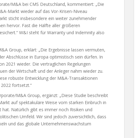
rporate/M&A bei CMS Deutschland, kommentiert: „Die
 M&A-Markt wieder auf das Vor-Krisen-Niveau
arkt sticht insbesondere ein weiter zunehmender
n hervor. Fast die Hälfte aller größeren
sichert.“ W&I steht für Warranty und Indemnity also
M&A Group, erklärt: „Die Ergebnisse lassen vermuten,
der Abschlüsse in Europa optimistisch sein dürfen. In
uation 2021 wieder. Die vertraglichen Regelungen
uen der Wirtschaft und der Anleger nahm wieder zu.
iese robuste Entwicklung der M&A-Transaktionen
 2022 fortsetzt.“
rporate/M&A Group, ergänzt: „Diese Studie beschreibt
 Markt auf spektakuläre Weise vom starken Einbruch in
hat. Natürlich gibt es immer noch Risiken und
itischen Umfeld. Wir sind jedoch zuversichtlich, dass
wickeln und das globale Unternehmenswachstum