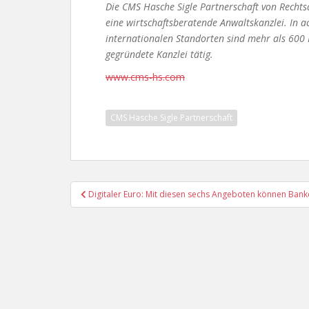
Die CMS Hasche Sigle Partnerschaft von Rechts
eine wirtschaftsberatende Anwaltskanzlei. In a
internationalen Standorten sind mehr als 600 
gegründete Kanzlei tätig.
www.cms-hs.com
CMS Hasche Sigle Partnerschaft
Beitragsnavigation
Digitaler Euro: Mit diesen sechs Angeboten können Ban