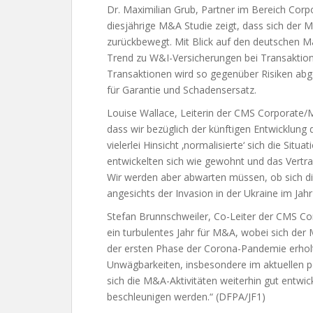
Dr. Maximilian Grub, Partner im Bereich Co
diesjährige M&A Studie zeigt, dass sich der
zurückbewegt. Mit Blick auf den deutschen M
Trend zu W&I-Versicherungen bei Transaktione
Transaktionen wird so gegenüber Risiken abge
für Garantie und Schadensersatz.
Louise Wallace, Leiterin der CMS Corporate/
dass wir bezüglich der künftigen Entwicklung 
vielerlei Hinsicht ‚normalisierte‘ sich die Sit
entwickelten sich wie gewohnt und das Vertra
Wir werden aber abwarten müssen, ob sich d
angesichts der Invasion in der Ukraine im Jahr
Stefan Brunnschweiler, Co-Leiter der CMS Co
ein turbulentes Jahr für M&A, wobei sich der
der ersten Phase der Corona-Pandemie erholt 
Unwägbarkeiten, insbesondere im aktuellen pol
sich die M&A-Aktivitäten weiterhin gut ent
beschleunigen werden.“ (DFPA/JF1)