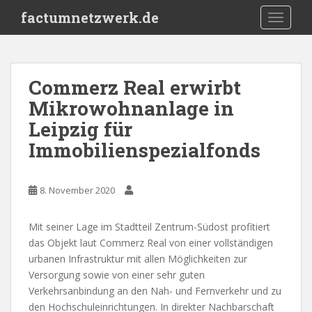
S
factumnetzwerk.de
TOGGLE
k
i
p
t
Commerz Real erwirbt
o
Mikrowohnanlage in
m
a
Leipzig für
i
Immobilienspezialfonds
n
c
o
8. November 2020
n
t
Mit seiner Lage im Stadtteil Zentrum-Südost profitiert
e
das Objekt laut Commerz Real von einer vollständigen
n
urbanen Infrastruktur mit allen Möglichkeiten zur
t
Versorgung sowie von einer sehr guten
Verkehrsanbindung an den Nah- und Fernverkehr und zu
den Hochschuleinrichtungen. In direkter Nachbarschaft