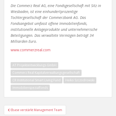
Die Commerz Real AG, eine Fondsgesellschaft mit Sitz in
Wiesbaden, ist eine einhundertprozentige
Tochtergesellschaft der Commerzbank AG. Das
Fondsangebot umfasst offene Immobilienfonds,
institutionelle Anlageprodukte und unternehmerische
Beteiligungen. Das verwaltete Vermögen beträgt 34
Milliarden Euro.
www.commerzreal.com
AT Projektentwicklungs GmbH
Commerz Real Kapitalverwaltungsgesellschaft
CR Institutional Smart Living Fund
Heiko Szczodrowski
Immobilienspezialfonds
Beitragsnavigation
Ebase verstärkt Management Team