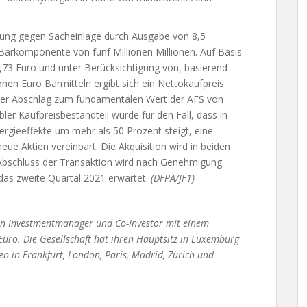
hung gegen Sacheinlage durch Ausgabe von 8,5
Barkomponente von fünf Millionen Millionen. Auf Basis
,73 Euro und unter Berücksichtigung von, basierend
onen Euro Barmitteln ergibt sich ein Nettokaufpreis
kanter Abschlag zum fundamentalen Wert der AFS von
bler Kaufpreisbestandteil wurde für den Fall, dass in
rgieeffekte um mehr als 50 Prozent steigt, eine
ue Aktien vereinbart. Die Akquisition wird in beiden
r Abschluss der Transaktion wird nach Genehmigung
das zweite Quartal 2021 erwartet.
(DFPA/JF1)
 ein Investmentmanager und Co-Investor mit einem
uro. Die Gesellschaft hat ihren Hauptsitz in Luxemburg
n in Frankfurt, London, Paris, Madrid, Zürich und