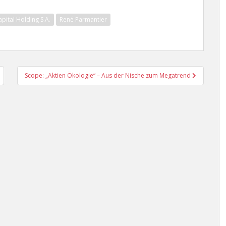
pital Holding S.A.
René Parmantier
Scope: „Aktien Ökologie“ – Aus der Nische zum Megatrend