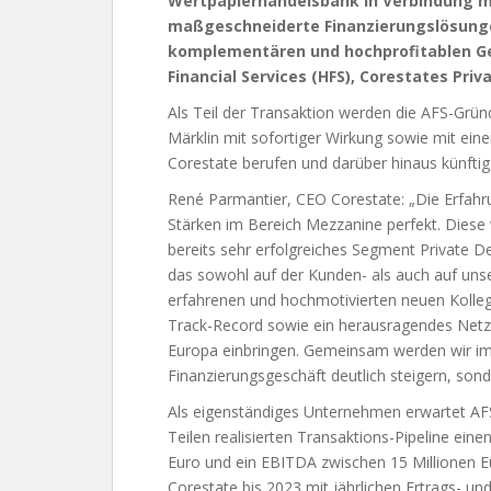
Wertpapierhandelsbank in Verbindung m
maßgeschneiderte Finanzierungslösunge
komplementären und hochprofitablen Ge
Financial Services (HFS), Corestates Pri
Als Teil der Transaktion werden die AFS-Grün
Märklin mit sofortiger Wirkung sowie mit eine
Corestate berufen und darüber hinaus künfti
René Parmantier, CEO Corestate: „Die Erfa
Stärken im Bereich Mezzanine perfekt. Diese 
bereits sehr erfolgreiches Segment Private 
das sowohl auf der Kunden- als auch auf unser
erfahrenen und hochmotivierten neuen Kolleg
Track-Record sowie ein herausragendes Netzw
Europa einbringen. Gemeinsam werden wir i
Finanzierungsgeschäft deutlich steigern, sond
Als eigenständiges Unternehmen erwartet AFS 
Teilen realisierten Transaktions-Pipeline ein
Euro und ein EBITDA zwischen 15 Millionen E
Corestate bis 2023 mit jährlichen Ertrags- 