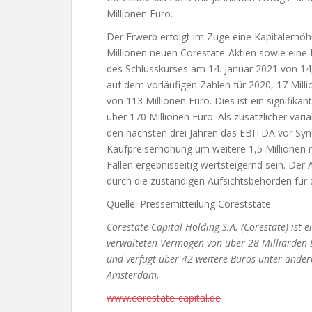
Millionen Euro.
Der Erwerb erfolgt im Zuge eine Kapitalerhö
Millionen neuen Corestate-Aktien sowie eine 
des Schlusskurses am 14. Januar 2021 von 14
auf dem vorläufigen Zahlen für 2020, 17 Milli
von 113 Millionen Euro. Dies ist ein signifi
über 170 Millionen Euro. Als zusätzlicher varia
den nächsten drei Jahren das EBITDA vor Syne
Kaufpreiserhöhung um weitere 1,5 Millionen ne
Fällen ergebnisseitig wertsteigernd sein. De
durch die zuständigen Aufsichtsbehörden für 
Quelle: Pressemitteilung Coreststate
Corestate Capital Holding S.A. (Corestate) ist
verwalteten Vermögen von über 28 Milliarden E
und verfügt über 42 weitere Büros unter andere
Amsterdam.
www.corestate-capital.de