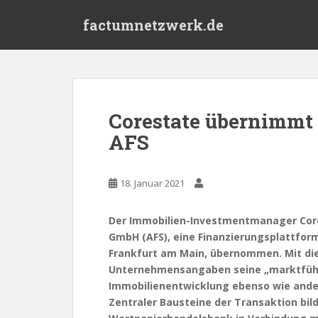
S
factumnetzwerk.de
k
i
p
t
o
m
Corestate übernimmt
a
AFS
i
n
c
18. Januar 2021
o
n
t
Der Immobilien-Investmentmanager Cores
e
GmbH (AFS), eine Finanzierungsplattfor
n
Frankfurt am Main, übernommen. Mit die
t
Unternehmensangaben seine „marktführe
Immobilienentwicklung ebenso wie ande
Zentraler Bausteine der Transaktion bil