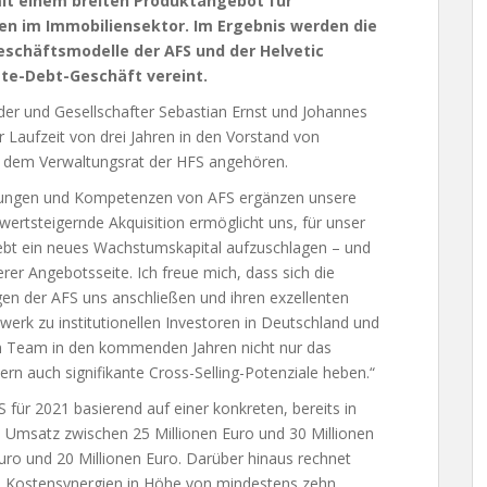
it einem breiten Produktangebot für
n im Immobiliensektor. Im Ergebnis werden die
schäftsmodelle der AFS und der Helvetic
vate-Debt-Geschäft vereint.
der und Gesellschafter Sebastian Ernst und Johannes
r Laufzeit von drei Jahren in den Vorstand von
g dem Verwaltungsrat der HFS angehören.
hrungen und Kompetenzen von AFS ergänzen unsere
wertsteigernde Akquisition ermöglicht uns, für unser
Debt ein neues Wachstumskapital aufzuschlagen – und
er Angebotsseite. Ich freue mich, dass sich die
en der AFS uns anschließen und ihren exzellenten
erk zu institutionellen Investoren in Deutschland und
m Team in den kommenden Jahren nicht nur das
ern auch signifikante Cross-Selling-Potenziale heben.“
für 2021 basierend auf einer konkreten, bereits in
en Umsatz zwischen 25 Millionen Euro und 30 Millionen
uro und 20 Millionen Euro. Darüber hinaus rechnet
und Kostensynergien in Höhe von mindestens zehn