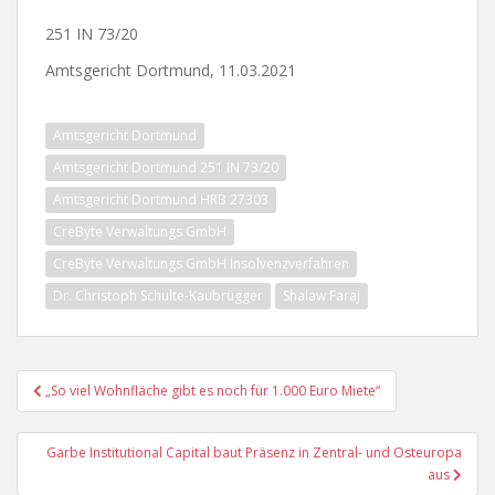
251 IN 73/20
Amtsgericht Dortmund, 11.03.2021
Amtsgericht Dortmund
Amtsgericht Dortmund 251 IN 73/20
Amtsgericht Dortmund HRB 27303
CreByte Verwaltungs GmbH
CreByte Verwaltungs GmbH Insolvenzverfahren
Dr. Christoph Schulte-Kaubrügger
Shalaw Faraj
Beitragsnavigation
„So viel Wohnfläche gibt es noch für 1.000 Euro Miete“
Garbe Institutional Capital baut Präsenz in Zentral- und Osteuropa
aus