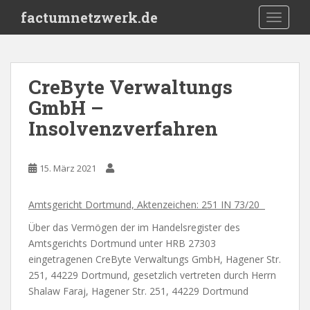
S
factumnetzwerk.de
TOGGLE
k
i
p
t
CreByte Verwaltungs
o
GmbH –
m
a
Insolvenzverfahren
i
n
c
15. März 2021
o
n
Amtsgericht Dortmund, Aktenzeichen: 251 IN 73/20
t
Über das Vermögen der im Handelsregister des
e
Amtsgerichts Dortmund unter HRB 27303
n
eingetragenen CreByte Verwaltungs GmbH, Hagener Str.
t
251, 44229 Dortmund, gesetzlich vertreten durch Herrn
Shalaw Faraj, Hagener Str. 251, 44229 Dortmund