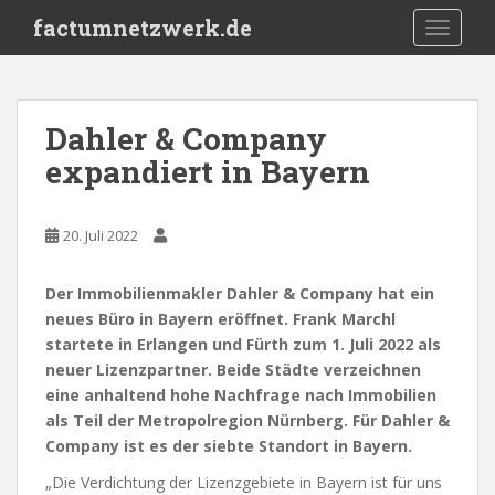
S
factumnetzwerk.de
TOGGLE
k
i
p
t
Dahler & Company
o
expandiert in Bayern
m
a
i
20. Juli 2022
n
c
o
Der Immobilienmakler Dahler & Company hat ein
n
neues Büro in Bayern eröffnet. Frank Marchl
t
startete in Erlangen und Fürth zum 1. Juli 2022 als
e
neuer Lizenzpartner. Beide Städte verzeichnen
n
eine anhaltend hohe Nachfrage nach Immobilien
t
als Teil der Metropolregion Nürnberg. Für Dahler &
Company ist es der siebte Standort in Bayern.
„Die Verdichtung der Lizenzgebiete in Bayern ist für uns