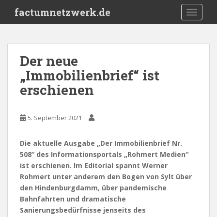
S
factumnetzwerk.de
TOGGLE
k
i
p
t
Der neue
o
„Immobilienbrief“ ist
m
a
erschienen
i
n
c
5. September 2021
o
n
Die aktuelle Ausgabe „Der Immobilienbrief Nr.
t
508“ des Informationsportals „Rohmert Medien“
e
ist erschienen. Im Editorial spannt Werner
n
Rohmert unter anderem den Bogen von Sylt über
t
den Hindenburgdamm, über pandemische
Bahnfahrten und dramatische
Sanierungsbedürfnisse jenseits des